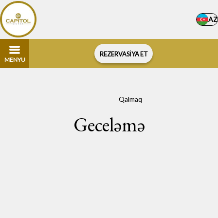
AZ
REZERVASİYA ET
MENYU
Əsas səhifə
–
Qalmaq
Geceləmə