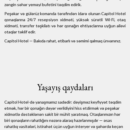
zəngin səhər yeməyi bufetini təqdim edirik.
Peşəkar və gülərüz komanda tərəfindən idarə olunan Capitol Hotel
qonaqlarına 24/7 resepsiyon xidməti, yüksək sürətli Wi-Fi, otaq
xidməti, transfer təşkilatı və hər qonağın ehtiyaclarına uyğun ailəvi
otaqlar təklif edir.
Capitol Hotel — Bakıda rahat, etibarlı və səmimi qalmaq ünvanınız.
Yaşayış qaydaları
Capitol Hotel-də yanaşmamız sadədir: dəyişməz keyfiyyət təqdim
etmək, hər bir qonağın dəyər verildiyini hiss etdirmək və peşəkar
xidmətlə dəstəklənən sakit bir mühit yaratmaq. Otaqlarımızın hər
biri qonaqların rahatlığını nəzərə alaraq hazırlanmışdır — əsas
rahatlıq vasitələri, istirahət üçün uyğun interyer və şəhərdə keçən