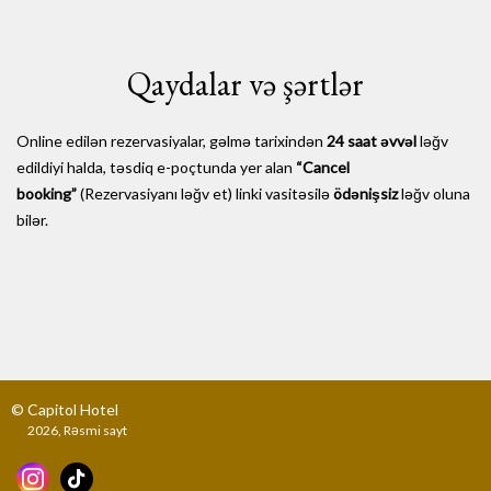
Qaydalar və şərtlər
Online edilən rezervasiyalar, gəlmə tarixindən
24 saat əvvəl
ləğv
edildiyi halda, təsdiq e-poçtunda yer alan
“Cancel
booking”
(Rezervasiyanı ləğv et) linki vasitəsilə
ödənişsiz
ləğv oluna
bilər.
© Capitol Hotel
2026, Rəsmi sayt