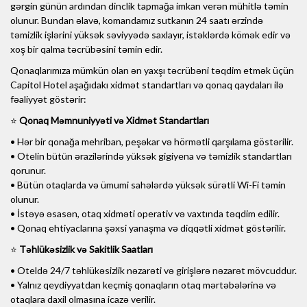
gərgin günün ardından dinclik tapmağa imkan verən mühitlə təmin
olunur. Bundan əlavə, komandamız sutkanın 24 saatı ərzində
təmizlik işlərini yüksək səviyyədə saxlayır, istəklərdə kömək edir və
xoş bir qalma təcrübəsini təmin edir.
Qonaqlarımıza mümkün olan ən yaxşı təcrübəni təqdim etmək üçün
Capitol Hotel aşağıdakı xidmət standartları və qonaq qaydaları ilə
fəaliyyət göstərir:
⭐
Qonaq Məmnuniyyəti və Xidmət Standartları
• Hər bir qonağa mehriban, peşəkar və hörmətli qarşılama göstərilir.
• Otelin bütün ərazilərində yüksək gigiyena və təmizlik standartları
qorunur.
• Bütün otaqlarda və ümumi sahələrdə yüksək sürətli Wi-Fi təmin
olunur.
• İstəyə əsasən, otaq xidməti operativ və vaxtında təqdim edilir.
• Qonaq ehtiyaclarına şəxsi yanaşma və diqqətli xidmət göstərilir.
⭐
Təhlükəsizlik və Sakitlik Saatları
• Oteldə 24/7 təhlükəsizlik nəzarəti və girişlərə nəzarət mövcuddur.
• Yalnız qeydiyyatdan keçmiş qonaqların otaq mərtəbələrinə və
otaqlara daxil olmasına icazə verilir.