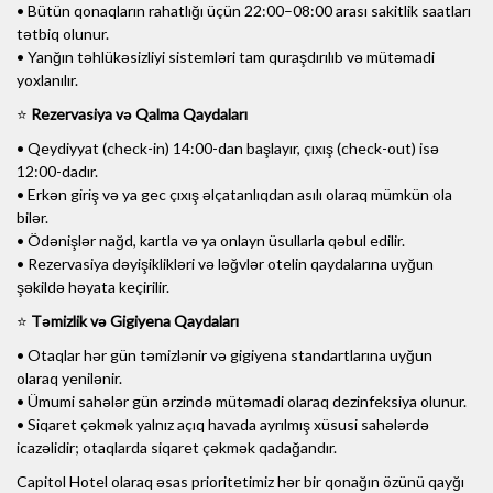
• Bütün qonaqların rahatlığı üçün 22:00–08:00 arası sakitlik saatları
tətbiq olunur.
• Yanğın təhlükəsizliyi sistemləri tam quraşdırılıb və mütəmadi
yoxlanılır.
⭐
Rezervasiya və Qalma Qaydaları
• Qeydiyyat (check-in) 14:00-dan başlayır, çıxış (check-out) isə
12:00-dadır.
• Erkən giriş və ya gec çıxış əlçatanlıqdan asılı olaraq mümkün ola
bilər.
• Ödənişlər nağd, kartla və ya onlayn üsullarla qəbul edilir.
• Rezervasiya dəyişiklikləri və ləğvlər otelin qaydalarına uyğun
şəkildə həyata keçirilir.
⭐
Təmizlik və Gigiyena Qaydaları
• Otaqlar hər gün təmizlənir və gigiyena standartlarına uyğun
olaraq yenilənir.
• Ümumi sahələr gün ərzində mütəmadi olaraq dezinfeksiya olunur.
• Siqaret çəkmək yalnız açıq havada ayrılmış xüsusi sahələrdə
icazəlidir; otaqlarda siqaret çəkmək qadağandır.
Capitol Hotel olaraq əsas prioritetimiz hər bir qonağın özünü qayğı