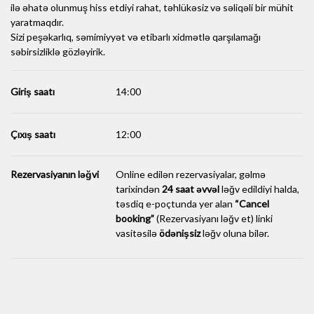
ilə əhatə olunmuş hiss etdiyi rahat, təhlükəsiz və səliqəli bir mühit
yaratmaqdır.
Sizi peşəkarlıq, səmimiyyət və etibarlı xidmətlə qarşılamağı
səbirsizliklə gözləyirik.
Giriş saatı
14:00
Çıxış saatı
12:00
Rezervasiyanın ləğvi
Online edilən rezervasiyalar, gəlmə
tarixindən
24 saat əvvəl
ləğv edildiyi halda,
təsdiq e-poçtunda yer alan
“Cancel
booking”
(Rezervasiyanı ləğv et) linki
vasitəsilə
ödənişsiz
ləğv oluna bilər.