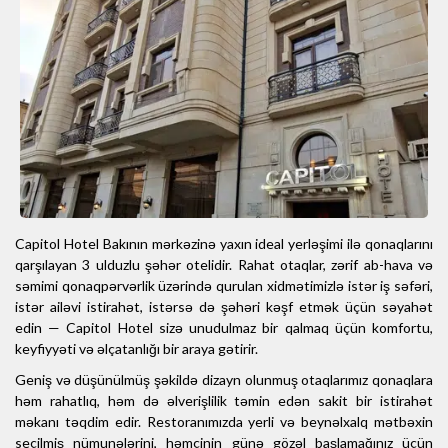
Capitol Hotel Bakının mərkəzinə yaxın ideal yerləşimi ilə qonaqlarını
qarşılayan 3 ulduzlu şəhər otelidir. Rahat otaqlar, zərif ab-hava və
səmimi qonaqpərvərlik üzərində qurulan xidmətimizlə istər iş səfəri,
istər ailəvi istirahət, istərsə də şəhəri kəşf etmək üçün səyahət
edin — Capitol Hotel sizə unudulmaz bir qalmaq üçün komfortu,
keyfiyyəti və əlçatanlığı bir araya gətirir.
Geniş və düşünülmüş şəkildə dizayn olunmuş otaqlarımız qonaqlara
həm rahatlıq, həm də əlverişlilik təmin edən sakit bir istirahət
məkanı təqdim edir. Restoranımızda yerli və beynəlxalq mətbəxin
seçilmiş nümunələrini, həmçinin günə gözəl başlamağınız üçün